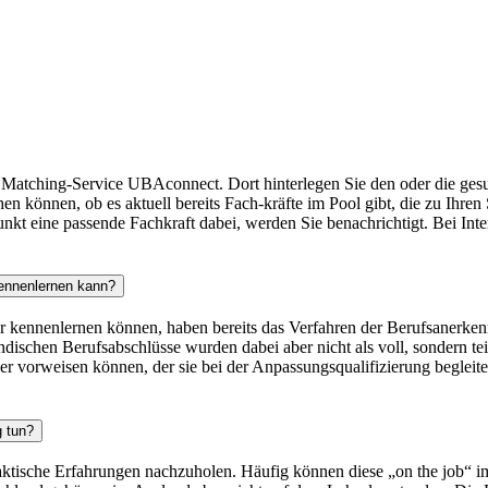
Matching-Service UBAconnect. Dort hinterlegen Sie den oder die gesuch
 können, ob es aktuell bereits Fach-kräfte im Pool gibt, die zu Ihren 
kt eine passende Fachkraft dabei, werden Sie benachrichtigt. Bei Inter
kennenlernen kann?
r kennenlernen können, haben bereits das Verfahren der Berufsanerkenn
usländischen Berufsabschlüsse wurden dabei aber nicht als voll, sondern
r vorweisen können, der sie bei der Anpassungsqualifizierung begleitet
g tun?
raktische Erfahrungen nachzuholen. Häufig können diese „on the job“ 